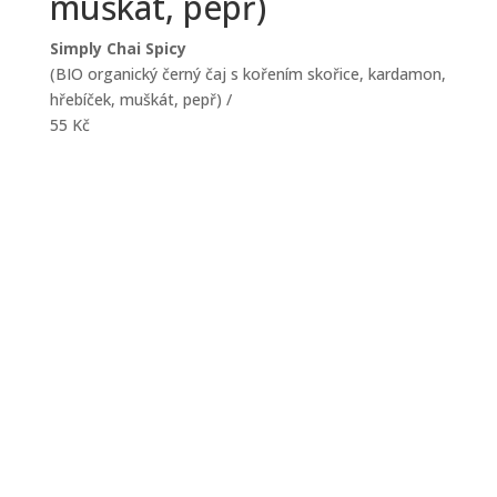
muškát, pepř)
Simply Chai Spicy
(BIO organický černý čaj s kořením skořice, kardamon,
hřebíček, muškát, pepř)
/
55 Kč