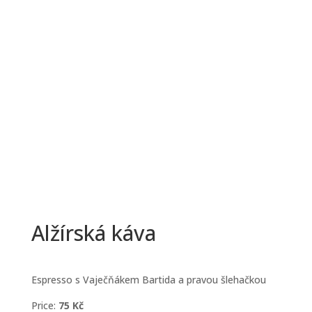
Alžírská káva
Espresso s Vaječňákem Bartida a pravou šlehačkou
Price:
75 Kč